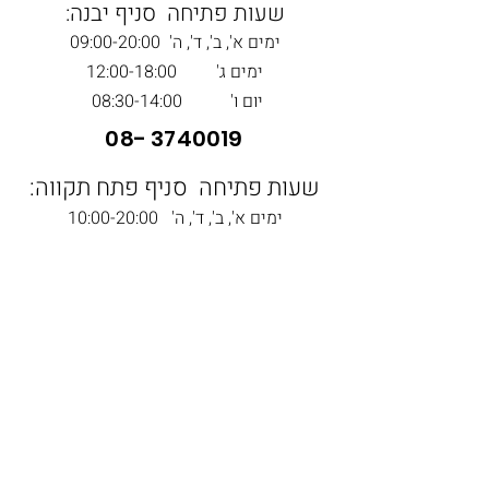
שעות פתיחה סניף יבנה:
ימים א', ב', ד', ה'
09:00-
20:00
ימים ג' 12:00-18:00
יום ו' 08:30-14:00
08- 3740019
שעות פתיחה סניף פתח תקווה:
ימים א', ב', ד', ה' 10:00-20:00
יום ג' 10:00-15:00
יום ו' 08:30-14:00
03- 3019271
info@vetsontheblock.com
©2023 by וטרינריות בשכונה. Proudly created with
Wix.com
מדיניות פרטיות ותנאי שימוש